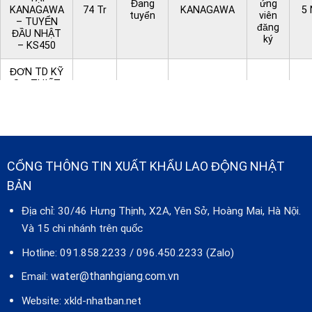
Đang
ứng
KANAGAWA
74 Tr
KANAGAWA
5
tuyển
viên
– TUYỂN
đăng
ĐẦU NHẬT
ký
– KS450
ĐƠN TD KỸ
SƯ THIẾT
Khi
KẾ TẠI
có
KANAGAWA
Từ
Đang
ứng
(TP
48tr -
KANAGAWA
2
tuyển
viên
YOKOHAMA)
88tr
đăng
– TUYỂN
ký
TẠI NHẬT –
CỔNG THÔNG TIN XUẤT KHẨU LAO ĐỘNG NHẬT
KS438
BẢN
ĐƠN TD KS
THIẾT KẾ
Địa chỉ: 30/46 Hưng Thịnh, X2A, Yên Sở, Hoàng Mai, Hà Nội.
Khi
LÀM VIỆC
có
Và 15 chi nhánh trên quốc
TẠI CÁC
Từ
Dừng
CÁC TỈNH
ứng
TỈNH VÙNG
40tr -
3
tuyển
VÙNG KANTO
viên
Hotline: 091.858.2233 / 096.450.2233 (Zalo)
KANTO –
66tr
đăng
TUYỂN TẠI
ký
water@thanhgiang.com.vn
NHẬT BẢN
Email:
– KS345
Website:
xkld-nhatban.net