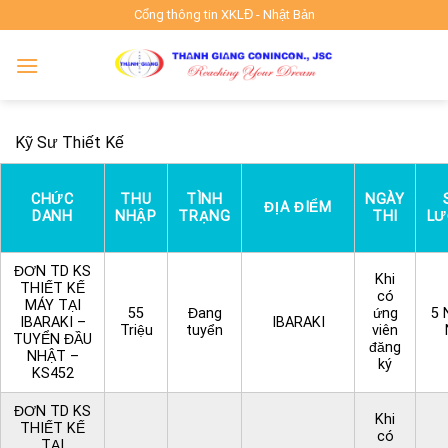
Skip
Cổng thông tin XKLĐ - Nhật Bản
to
content
Kỹ Sư Thiết Kế
CHỨC
THU
TÌNH
NGÀY
ĐỊA ĐIỂM
DANH
NHẬP
TRẠNG
THI
L
ĐƠN TD KS
Khi
THIẾT KẾ
có
MÁY TẠI
55
Đang
ứng
5 
IBARAKI –
IBARAKI
Triệu
tuyển
viên
TUYỂN ĐẦU
đăng
NHẬT –
ký
KS452
ĐƠN TD KS
Khi
THIẾT KẾ
có
TẠI