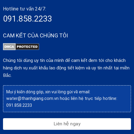
ĐƠN TD KS
THIẾT KẾ
Khi
Hotline tư vấn 24/7:
MÁY MÓC
có
Từ
LÀM VIỆC Ở
Dừng
ứng
091.858.2233
40tr -
Tỉnh Akita
3
AKITA –
tuyển
viên
73tr
TUYỂN TẠI
đăng
NHẬT BẢN
ký
CAM KẾT CỦA CHÚNG TÔI
– KS343
ĐƠN TD KS
THIẾT KẾ
XE
Chúng tôi dùng uy tín của mình để cam kết đem tới cho khách
Khi
THƯƠNG
có
hàng dịch vụ xuất khẩu lao động tiết kiệm và uy tín nhất tại miền
MẠI VÀ MÁY
Từ
Dừng
ứng
MÓC XÂY
40tr -
Saitama
3
Bắc.
tuyển
viên
DỰNG TẠI
88tr
đăng
SAITAMA –
ký
TUYỂN TẠI
Mọi ý kiến đóng góp, xin vui lòng gửi về email:
NHẬT –
water@thanhgiang.com.vn
hoặc liên hệ trực tiếp hotline:
KS342
091.858.2233
ĐƠN TD KỸ
SƯ THIẾT
Khi
KẾ BỘ
SHIZUOKA
có
Từ
Liên hệ ngay
PHẬN TẠI
Dừng
(TP
ứng
2 
44tr -
SHIZUOKA –
tuyển
HANAMATSU/
viên
114tr