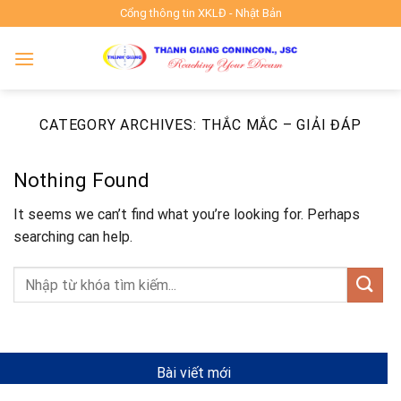
Skip
Cổng thông tin XKLĐ - Nhật Bản
to
content
CATEGORY ARCHIVES:
THẮC MẮC – GIẢI ĐÁP
Nothing Found
It seems we can’t find what you’re looking for. Perhaps
searching can help.
Bài viết mới