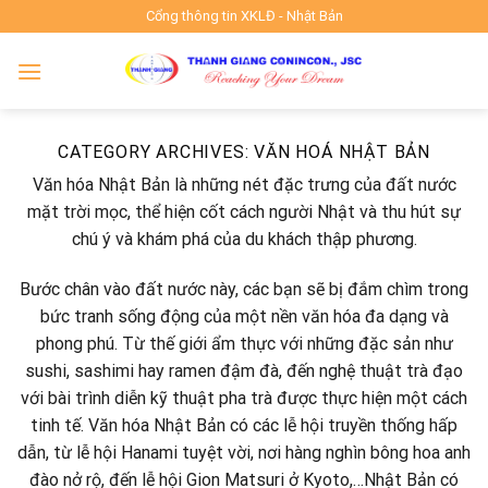
Skip
Cổng thông tin XKLĐ - Nhật Bản
to
content
CATEGORY ARCHIVES:
VĂN HOÁ NHẬT BẢN
Văn hóa Nhật Bản
là những nét đặc trưng của đất nước
mặt trời mọc, thể hiện cốt cách người Nhật và thu hút sự
chú ý và khám phá của du khách thập phương.
Bước chân vào đất nước này, các bạn sẽ bị đắm chìm trong
bức tranh sống động của một nền văn hóa đa dạng và
phong phú. Từ thế giới ẩm thực với những đặc sản như
sushi, sashimi hay ramen đậm đà, đến nghệ thuật trà đạo
với bài trình diễn kỹ thuật pha trà được thực hiện một cách
tinh tế.
Văn hóa Nhật Bản
có các lễ hội truyền thống hấp
dẫn, từ lễ hội Hanami tuyệt vời, nơi hàng nghìn bông hoa anh
đào nở rộ, đến lễ hội Gion Matsuri ở Kyoto,…Nhật Bản có