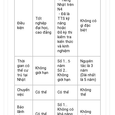
・Tiếng
Nhật trên
N4
・Đã là
Tốt
TTS kỹ
Không có
Điều
nghiệp
năng
gì đặc
kiện
đại học,
hoặc
biệt
cao đẳng
Đỗ kỳ thi
kiểm tra
kiến thức
và kinh
nghiệm
Thời
Số 1…５
Nguyên
gian có
năm
tắc là 3
Không
thể cư
Số 2…
năm
giới hạn
trú tại
Không
(Dài nhất
Nhật
giới hạn
là 5 năm)
Chuyển
Không
Có thể
Có thể
việc
thể
Số 1…
Bảo
Không có
lãnh
Không
Có thể
khả năng