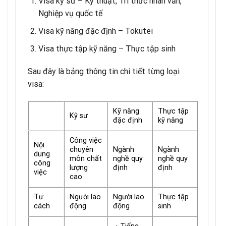
Visa kỹ sư –
Kỹ thuật, Tri thức nhân văn,
Nghiệp vụ quốc tế
Visa kỹ năng đặc định –
Tokutei
Visa thực tập kỹ năng –
Thực tập sinh
Sau đây là bảng thông tin chi tiết từng loại
visa:
Kỹ năng
Thực tập
Kỹ sư
đặc định
kỹ năng
Công việc
Nội
chuyên
Ngành
Ngành
dung
môn chất
nghề quy
nghề quy
công
lượng
định
định
việc
cao
Tư
Người lao
Người lao
Thực tập
cách
động
động
sinh