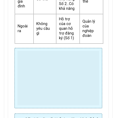
gia
thể
Số 2…Có
đình
khả năng
Hỗ trợ
Quản lý
Không
của cơ
Ngoài
của
yêu cầu
quan hỗ
ra
nghiệp
gì
trợ đăng
đoàn
ký (Số 1)