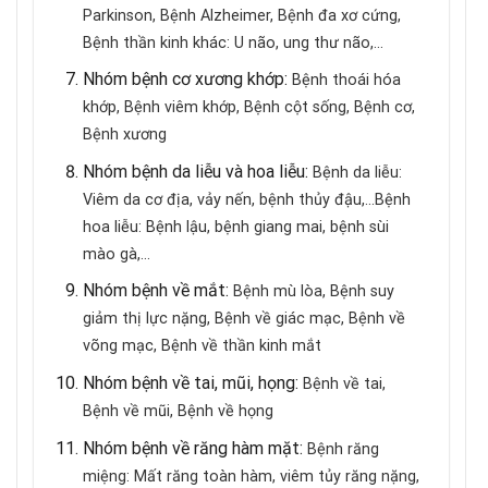
Parkinson,
Bệnh Alzheimer,
Bệnh đa xơ cứng,
Bệnh thần kinh khác: U não, ung thư não,…
Nhóm bệnh cơ xương khớp:
Bệnh thoái hóa
khớp,
Bệnh viêm khớp,
Bệnh cột sống,
Bệnh cơ,
Bệnh xương
Nhóm bệnh da liễu và hoa liễu:
Bệnh da liễu:
Viêm da cơ địa, vảy nến, bệnh thủy đậu,…
Bệnh
hoa liễu: Bệnh lậu, bệnh giang mai, bệnh sùi
mào gà,…
Nhóm bệnh về mắt:
Bệnh mù lòa,
Bệnh suy
giảm thị lực nặng,
Bệnh về giác mạc,
Bệnh về
võng mạc,
Bệnh về thần kinh mắt
Nhóm bệnh về tai, mũi, họng:
Bệnh về tai,
Bệnh về mũi,
Bệnh về họng
Nhóm bệnh về răng hàm mặt:
Bệnh răng
miệng: Mất răng toàn hàm, viêm tủy răng nặng,